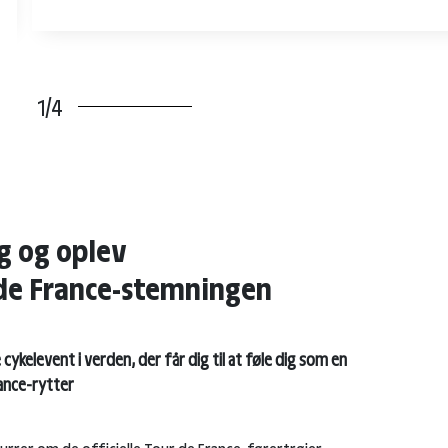
1/4
g og oplev
de France-stemningen
cykelevent i verden, der får dig til at føle dig som en
ance-rytter