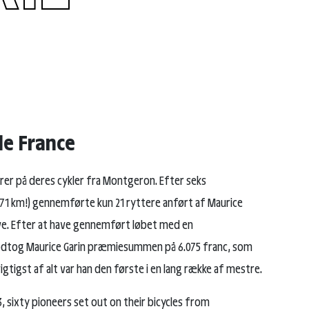
de France
nerer på deres cykler fra Montgeron. Efter seks
71 km!) gennemførte kun 21 ryttere anført af Maurice
ve. Efter at have gennemført løbet med en
dtog Maurice Garin præmiesummen på 6.075 franc, som
tigst af alt var han den første i en lang række af mestre.
3, sixty pioneers set out on their bicycles from