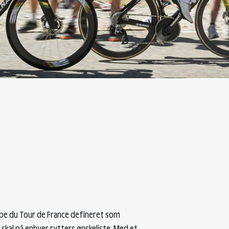
tape du Tour de France defineret som
skal på enhver rytters ønskeliste. Med et