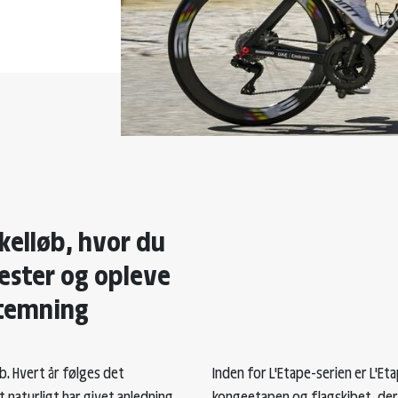
kelløb, hvor du
ester og opleve
stemning
b. Hvert år følges det
Inden for L'Etape-serien er L'E
t naturligt har givet anledning
kongeetapen og flagskibet, der 