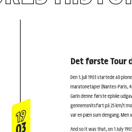
Det første Tour 
Den 1. juli 1903 startede 60 pio
maratonetaper (Nantes-Paris, 4
Garin denne første episke udga
gennemsnitsfart på 25 km/t mo
19
var en pæn sum dengang. Men vig
03
And so it was that, on 1 July 190