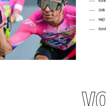
Konk
Unik
Højt
Komb
VO