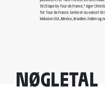
til L'Etape by Tour de France," siger Chri
for Tour de France. Serien er nu vokset til
inklusive USA, Mexico, Brasilien, Italien og 
500.000
NØGLETAL
Fans langs vejene under enkeltstarten på 1. etape af Tour
de France 2022 i København.