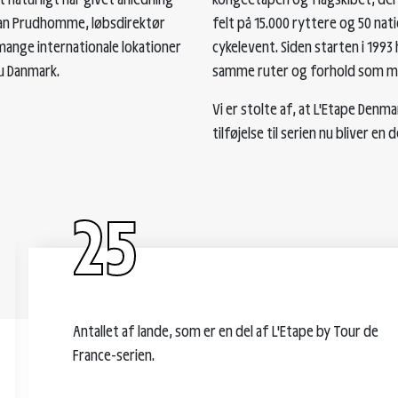
stian Prudhomme, løbsdirektør
felt på 15.000 ryttere og 50 nat
 mange internationale lokationer
cykelevent. Siden starten i 1993
nu Danmark.
samme ruter og forhold som me
Vi er stolte af, at L'Etape Den
tilføjelse til serien nu bliver en
25
Antallet af lande, som er en del af L'Etape by Tour de
France-serien.