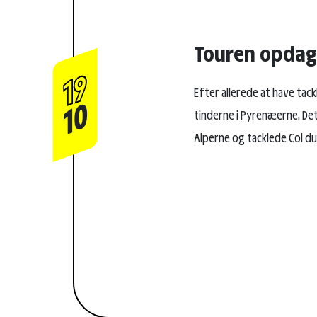
Touren opdage
19
Efter allerede at have tackl
10
tinderne i Pyrenæerne. De
Alperne og tacklede Col du 