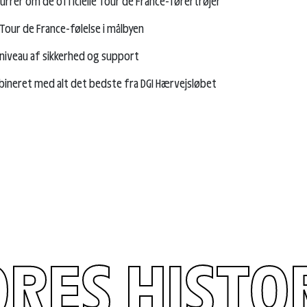
urrer om de officielle Tour de France-førertrøjer
 Tour de France-følelse i målbyen
 niveau af sikkerhed og support
ineret med alt det bedste fra DGI Hærvejsløbet
RES HISTO